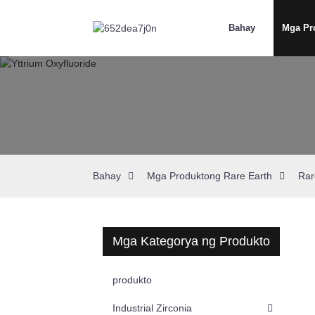
Bahay
Mga Pr
Bahay
Mga Produktong Rare Earth
Rar
Mga Kategorya ng Produkto
produkto
Industrial Zirconia