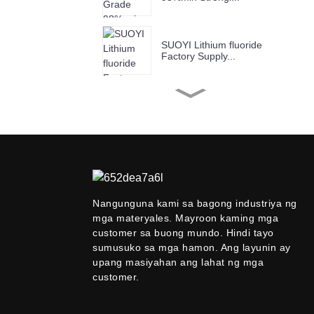
SUOYI Lithium fluoride
Factory Supply...
SUOYI Factory Supply
Chromium(III) Ox...
SUOYI Factory Supply
Copper Oxide Ind...
Nangunguna kami sa bagong industriya ng
Supplier ng Suoyi
mga materyales. Mayroon kaming mga
99.9%-99.99% Niobium
customer sa buong mundo. Hindi tayo
P...
sumusuko sa mga hamon. Ang layunin ay
upang masiyahan ang lahat ng mga
customer.
SUOYI Factory Supply
Anatase Titanium...