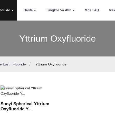
odukto
Balita
Tungkol Sa Atin
Mga FAQ
Mak
Yttrium Oxyfluoride
e Earth Fluoride
Yttrium Oxyfluoride
Suoyi Spherical Yttrium
Oxyfluoride Y...