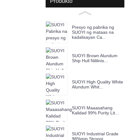
Produkto
Presyo ng pabrika ng
SUOYI ng mataas na
kadalisayan Ca...
SUOYI Brown Alundum
Ship Hull Nililinis...
SUOYI High Quality White
Alundum Whit...
SUOYI Maaasahang
Kalidad 99% Purity Lit...
SUOYI Industrial Grade
98%min Strongi...