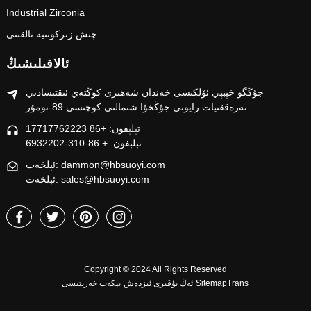
Industrial Zirconia
چىش زىركونىيە تالقىنى
ئالاقىلىشىڭ
جۇڭگو خېبېي ئۆلكىسى خەندان شەھىرى كوڭتەي ئىقتىسادىي
تەرەققىيات رايونى جۇڭخۇا شىمالىي كوچىسى 89-نومۇر
تېلېفون: +86 17717762223
تېلېفون: + 86-310-6932202
ئېلخەت: dammon@hbsuoyi.com
ئېلخەت: sales@hbsuoyi.com
Copyright © 2024 All Rights Reserved
SitemapTrans
ئەڭ يۇقىرى ئىزدەش
بېكەت خەرىتىسى