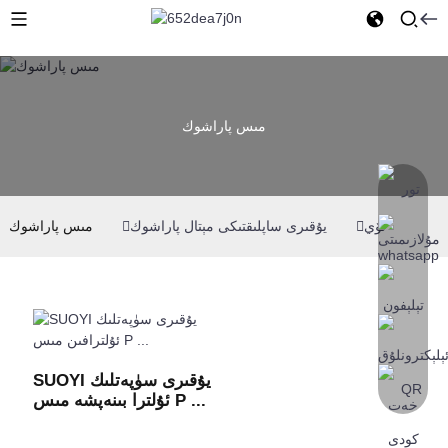
مىس پاراشوك
ئۆي
يۇقىرى ساپلىقتىكى مېتال پاراشوك
مىس پاراشوك
SUOYI يۇقىرى سۈپەتلىك
ئۇلترا بىنەپشە مىس P ...