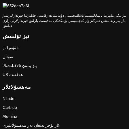
بىز يېڭى ماتېرىيال سانائىتىنىڭ باشلامچىسى. دۇنيانىڭ ھەرقايسى جايلىرىدا خېرىدارلىرىمىز
بار. بىز رىقابەتتىن ھەرگىز ۋاز كەچمەيمىز. بۇنىڭدىكى مەقسەت بارلىق خېرىدارلارنى رازى
قىلىش.
تېز ئۇلىنىش
خەۋەرلەر
سوئال
بىز بىلەن ئالاقىلىشىڭ
US ھەققىدە
مەھسۇلاتلار
Nitride
Carbide
Alumina
ئاز ئۇچرايدىغان يەر مەھسۇلاتلىرى