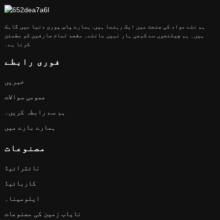
ہم نئے مواد کی صنعت میں ایک رہنما ہیں. ہمارے پاس پوری دنیا میں گاہک
ہیں۔ ہم چیلنجوں سے کبھی ہار نہیں مانتے۔ مقصد تمام صارفین کو مطمئن
کرنا ہے۔
فوری رابطے
خبریں
عمومی سوالات
ہم سے رابطہ کریں۔
ہمارے بارے میں
مصنوعات
نائٹرائیڈ
کاربائیڈ
ایلومینا۔
نایاب زمین کی مصنوعات