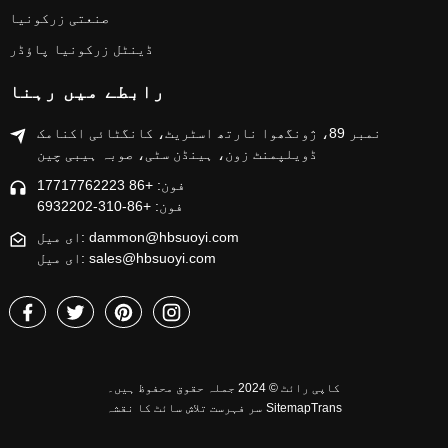
صنعتی زرکونیا
ڈینٹل زرکونیا پاؤڈر
رابطے میں رہنا
نمبر 89، ژونگھوا نارتھ اسٹریٹ، کانگٹائی اکنامک
ڈویلپمنٹ زون، ہینڈن سٹی، صوبہ ہیبی چین
فون: +86 17717762223
فون: +86-310-6932202
ای میل: dammon@hbsuoyi.com
ای میل: sales@hbsuoyi.com
کاپی رائٹ © 2024 جملہ حقوق محفوظ ہیں۔
SitemapTrans
سر فہرست تلاش
سائٹ کا نقشہ