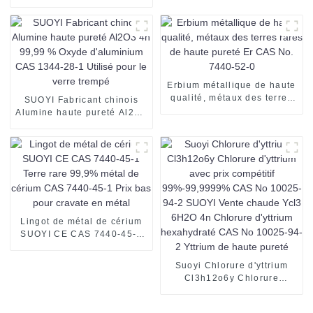
silicium et cuivre anti-
pour l'industrie du soudage,
oxydation
prix 99,9 % Mn
électrolytique à vendre
Erbium métallique de haute
qualité, métaux des terres
SUOYI Fabricant chinois
rares de haute pureté Er
Alumine haute pureté Al2O3
CAS No. 7440-52-0
4n 99,99 % Oxyde
d'aluminium CAS 1344-28-1
Utilisé pour le verre trempé
Lingot de métal de cérium
SUOYI CE CAS 7440-45-1
Terre rare 99,9% métal de
cérium CAS 7440-45-1 Prix
Suoyi Chlorure d'yttrium
bas pour cravate en métal
Cl3h12o6y Chlorure
d'yttrium avec prix
compétitif 99%-99,9999%