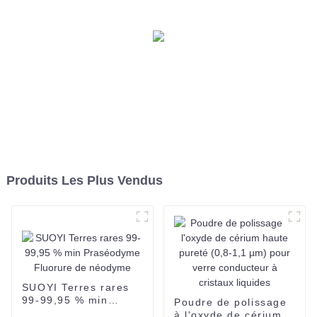
CAS No 10025-94-2 SUOYI
Vente chaude Ycl3 6H2O 4n
Chlorure d'yttrium
hexahydraté CAS No
10025-94-2 Yttrium de
haute pureté
Produits Les Plus Vendus
SUOYI Terres rares
99-99,95 % min
Poudre de polissage
Praséodyme Fluorure
à l'oxyde de cérium