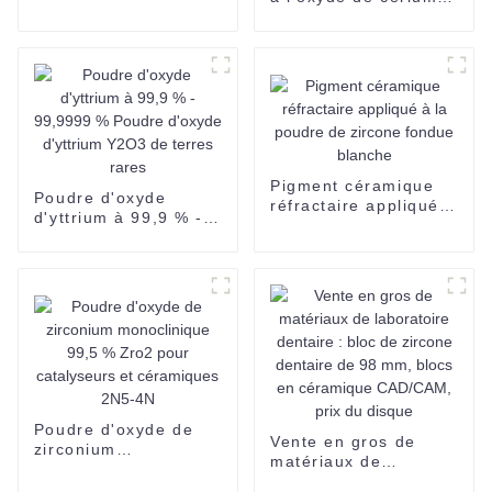
de néodyme
haute pureté (0,8-1,1
µm) pour verre
conducteur à cristaux
liquides
Pigment céramique
Poudre d'oxyde
réfractaire appliqué à
d'yttrium à 99,9 % -
la poudre de zircone
99,9999 % Poudre
fondue blanche
d'oxyde d'yttrium
Y2O3 de terres rares
Poudre d'oxyde de
Vente en gros de
zirconium
matériaux de
monoclinique 99,5 %
laboratoire dentaire :
Zro2 pour