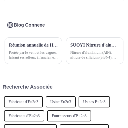
bloc de zircone
catalyseurs et
dentaire de 98 mm,
céramiques 2N5-4N
blocs en céramique
CAD/CAM, prix du
disque
Blog Connexe
Réunion annuelle de Hebei Suoyi
SUOYI Nitrure d'aluminium (AlN), nitrure de silicium (Si3N4), nitrure de bore (BN), nitrure de titane (TiN) et nitrure de zirconium (ZrN)
Portée par le vent et les vagues,
Nitrure d'aluminium (AlN),
faisant ses adieux à l'ancien et
nitrure de silicium (Si3N4),
accueillant le nouveau. C'est en
nitrure de bore (BN), nitrure de
ce moment, plein d'espoir et de
titane (TiN) et nitrure de
joie, que Hebei Suoyi New
zirconium (ZrN) :
Materials Technology Co., Ltd.
a inauguré le très attendu…
Recherche Associée
Fabricant d'Eu2o3
Usine Eu2o3
Usines Eu2o3
Fabricants d'Eu2o3
Fournisseurs d'Eu2o3