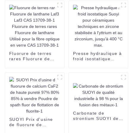
d'hydrate de chlorure
d'europium avec le
numéro CAS 10025-
76-0 et Eucl3 3n 4n
5n 6n
Fluorure de terres
Presse hydraulique à
rares Fluorure de
froid isostatique
lanthane Laf3 Laf3
Suoyi pour
CAS 13709-38-1
céramiques
Fluorure de terres
techniques en
rares Fluorure de
zircone stabilisée à
lanthane Utilisé pour
l'yttrium et au
la fibre optique en
zirconium, jusqu'à
verre CAS 13709-38-
400 °C max.
1
Carbonate de
strontium SUOYI de
SUOYI Prix d'usine
qualité industrielle à
de fluorure de
98 % pour la fusion
calcium CaF2 de