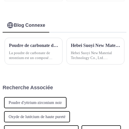
des métaux-1
haute pureté 97%
80% 85% à vendre
Poudre de spath fluor
de flottation de
fluorite-1
Blog Connexe
Poudre de carbonate de strontium
Hebei Suoyi New Material Technology Co., Ltd. Participez au salon Ceramitec Allemagne 2024
La poudre de carbonate de
Hebei Suoyi New Material
strontium est un composé
Technology Co., Ltd.
inorganique de formule
Participez aux expositions
chimique SrCO3. Il s'agit d'une
ceramitec 20249-12 avrilLe
poudre ou de granulés blancs,
salon leader mondial de
inodores et sans goût. Il est
l'industrie de la céramiqueDans
principalement utilisé dans les
le programme de conférences
Recherche Associée
coques en verre, les matériaux
internationales de cera...
magnétiques, etc.
Poudre d'yttrium-zirconium noir
Oxyde de lutécium de haute pureté