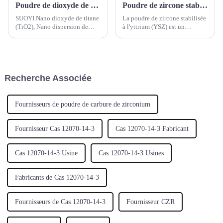
Poudre de dioxyde de titane nanométrique SUOYI Poudre de nano TiO2 Dispersion de dioxyde de titane nanométrique Poudre d'oxyde de zinc nanométrique Poudre de nano ZnO
Poudre de zircone stabilisée à l'yttrium (YSZ)
SUOYI Nano dioxyde de titane
La poudre de zircone stabilisée
(TiO2), Nano dispersion de
à l'yttrium (YSZ) est un
dioxyde de titane, Nano oxyde
matériau céramique composé
de zinc (ZnO)
d'oxyde de zirconium (ZrO2) et
d'une faible quantité d'oxyde
d'yttrium (Y2O3). L'oxyde
d'yttrium est utilisé pour
Recherche Associée
stabiliser la structure
cristalline.
Fournisseurs de poudre de carbure de zirconium
Fournisseur Cas 12070-14-3
Cas 12070-14-3 Fabricant
Cas 12070-14-3 Usine
Cas 12070-14-3 Usines
Fabricants de Cas 12070-14-3
Fournisseurs de Cas 12070-14-3
Fournisseur CZR