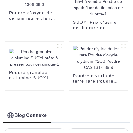
Poudre d'oxyde de
cérium jaune clair
SUOYI Prix d'usine
CeO2 1306-38-3
de fluorure de
calcium CaF2 de
haute pureté 97%
80% 85% à vendre
Poudre de spath fluor
de flottation de
fluorite-1
Poudre granulée
Poudre d'yttria de
d'alumine SUOYI
terre rare Poudre
prête à presser pour
d'oxyde d'yttrium
céramique-1
Y2O3 Poudre CAS
1314-36-9
Blog Connexe