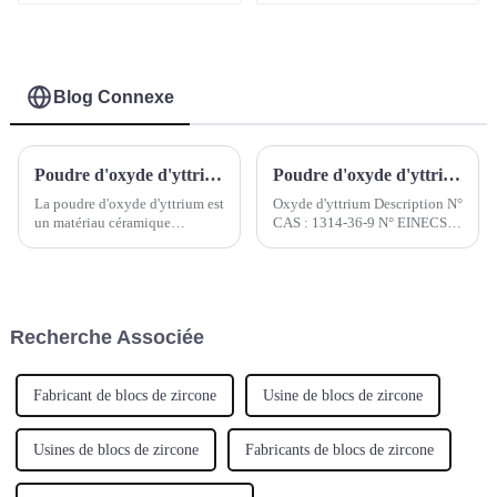
409-21-2 Pour
meulage et
polissage-1
Blog Connexe
Poudre d'oxyde d'yttrium Y2O3 Cas 1314-36-9
Poudre d'oxyde d'yttrium
La poudre d'oxyde d'yttrium est
Oxyde d'yttrium Description N°
un matériau céramique
CAS : 1314-36-9 N° EINECS :
important en raison de sa
215-233-5 Poids moléculaire :
stabilité à haute température.
225,81 Code SH : 2846901100
L'ultra-raffinage des particules
Formule moléculaire : ...
d'oxyde d'yttrium(III) peut
améliorer considérablement les
Recherche Associée
performances de ces matériaux.
Fabricant de blocs de zircone
Usine de blocs de zircone
Usines de blocs de zircone
Fabricants de blocs de zircone