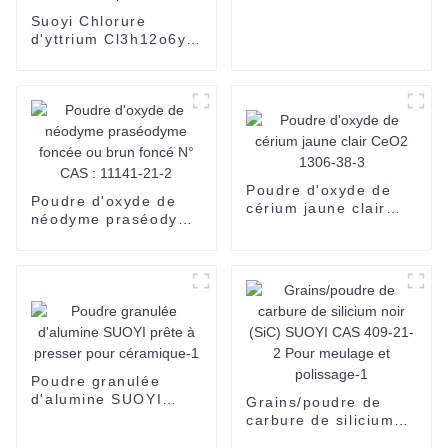
de néodyme
Suoyi Chlorure
d'yttrium Cl3h12o6y
Chlorure d'yttrium
avec prix compétitif
99%-99,9999% CAS
No 10025-94-2
SUOYI Vente chaude
Ycl3 6H2O 4n
Chlorure d'yttrium
hexahydraté CAS No
Poudre d'oxyde de
10025-94-2 Yttrium
Poudre d'oxyde de
cérium jaune clair
de haute pureté
néodyme praséodyme
CeO2 1306-38-3
foncée ou brun foncé
N° CAS : 11141-21-2
Poudre granulée
d'alumine SUOYI
Grains/poudre de
prête à presser pour
carbure de silicium
céramique-1
noir (SiC) SUOYI CAS