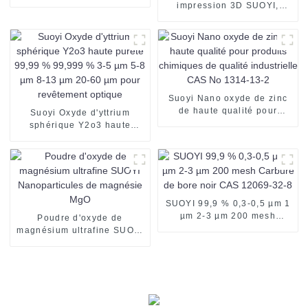
Suoyi, métal NB, utilisée
impression 3D SUOYI,
dans la fabrication
poudre WC, prix de la
additive/impression 3D
poudre sphérique en
carbure de tungstène
Suoyi Nano oxyde de zinc
de haute qualité pour
Suoyi Oxyde d'yttrium
produits chimiques de
sphérique Y2o3 haute
qualité industrielle CAS No
pureté 99,99 % 99,999 % 3-
1314-13-2
5 µm 5-8 µm 8-13 µm 20-60
µm pour revêtement optique
SUOYI 99,9 % 0,3-0,5 µm 1
µm 2-3 µm 200 mesh
Poudre d'oxyde de
Carbure de bore noir CAS
magnésium ultrafine SUOYI
12069-32-8
Nanoparticules de
magnésie MgO