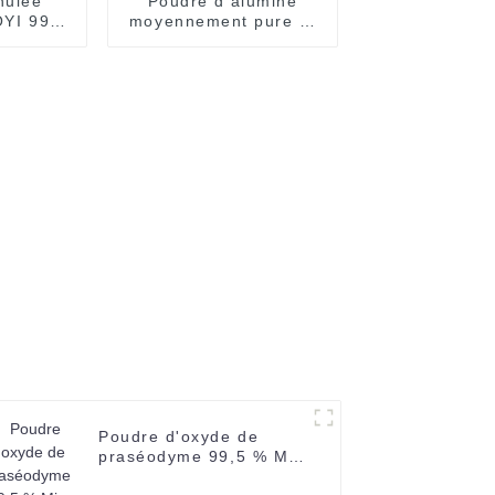
nulée
Poudre d'alumine
OYI 99%
moyennement pure et
udre
3N à haute pureté,
N pour
offrant des
amique
performances stables
he 60-
à 99,9 %
S 1344-
Poudre d'oxyde de
praséodyme 99,5 % Min
Pr6o11 Poudre noire