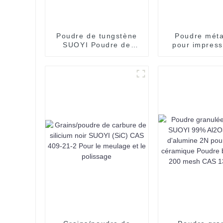
Poudre de tungstène
Poudre méta
SUOYI Poudre de
pour impress
tungstène haute
SUOYI, poud
pureté 99,95 % Spray
prix de la 
W Poudre de
sphérique en 
tungstène métallique
de tungst