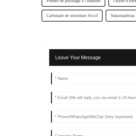
Poudre de polissage à l'alumine
Oxyde d'ytte
Carbonate de strontium Srco3
Nanomatériau
Leave Your Message