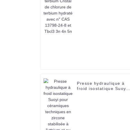
terbium hydraté avec n
CAS 13798-24-8 et
Tbcl3 3n 4n 5n
Presse hydraulique à
froid isostatique Suoyi
pour céramiques
techniques en zircone
stabilisée à l'yttrium et
au zirconium, jusqu'à
400 °C max.