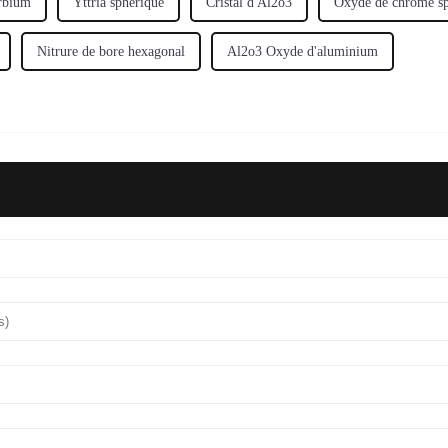
rbium
Yttria sphérique
Cristal d'Al2o3
Oxyde de chrome sp
Nitrure de bore hexagonal
Al2o3 Oxyde d'aluminium