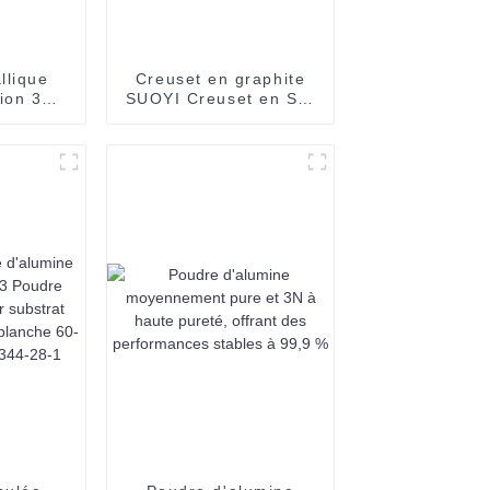
llique
Creuset en graphite
ion 3D
SUOYI Creuset en SiC
re WC,
Creuset en graphite
poudre
en carbure de silicium
carbure
et cuivre anti-
ène
oxydation