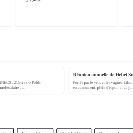
Réunion annuelle de Hebei S
EINECS : 215-233-5 Poids
Portée par le vent et les vagues, faisa
léculaire : ...
en ce moment, plein d'espoir et de j
Ltd. a inauguré le très attendu…