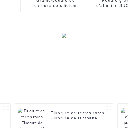
Grains/poudre de
Poudre gra
carbure de silicium
d'alumine SU
noir SUOYI (SiC) CAS
Al2O3 Po
409-21-2 Pour le
d'alumine 2
meulage et le
substrat cér
polissage
Poudre blanc
200 mesh CA
28-1
%
Fluorure de terres rares
Fluorure de lanthane
Laf3 Laf3 CAS 13709-