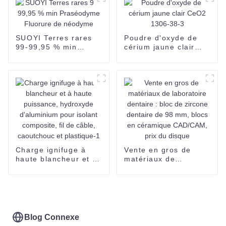
à 99,9 %
vendre CAS 7440-19-
9
SUOYI Terres rares
Poudre d'oxyde de
99-99,95 % min
cérium jaune clair
Praséodyme Fluorure
CeO2 1306-38-3
de néodyme
Charge ignifuge à
Vente en gros de
haute blancheur et à
matériaux de
haute puissance,
laboratoire dentaire :
hydroxyde
bloc de zircone
d'aluminium pour
dentaire de 98 mm,
isolant composite, fil
blocs en céramique
de câble, caoutchouc
CAD/CAM, prix du
et plastique-1
disque
Blog Connexe