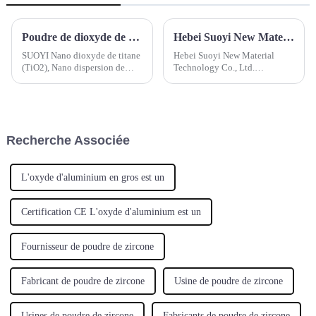
Poudre de dioxyde de titane nanométrique SUOYI Poudre de nano TiO2 Dispersion de dioxyde de titane nanométrique Poudre d'oxyde de zinc nanométrique Poudre de nano ZnO
Hebei Suoyi New Material Technology Co., Ltd. Participez au salon Ceramitec Allemagne 2024
SUOYI Nano dioxyde de titane
Hebei Suoyi New Material
(TiO2), Nano dispersion de
Technology Co., Ltd.
dioxyde de titane, Nano oxyde
Participez aux expositions
de zinc (ZnO)
ceramitec 20249-12 avrilLe
salon leader mondial de
l'industrie de la céramiqueDans
le programme de conférences
Recherche Associée
internationales de cera...
L'oxyde d'aluminium en gros est un
Certification CE L'oxyde d'aluminium est un
Fournisseur de poudre de zircone
Fabricant de poudre de zircone
Usine de poudre de zircone
Usines de poudre de zircone
Fabricants de poudre de zircone