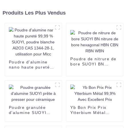
Produits Les Plus Vendus
Poudre de nitrure de
Poudre d'alumine
bore SUOYI BN
nano haute pureté
nitrure de bore
99,99 % SUOYI,
hexagonal HBN CBN
poudre blanche
RBN WBN
Al2O3 CAS 1344-28-
1, utilisation pour
Mlcc
Poudre granulée
Yb Bon Prix Prix
d'alumine SUOYI
Ytterbium Métal
prête à presser pour
99,9% Avec Excellent
céramique
Prix