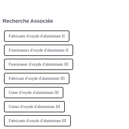
silicate de lithium, PMMA,
ceramitec 20249-12 avrilLe
PEEK et blocs de cire
salon leader mondial de
l'industrie de la céramiqueDans
le programme de conférences
Recherche Associée
internationales de cera...
Fabricants d'oxyde d'aluminium II
Fournisseurs d'oxyde d'aluminium II
Fournisseur d'oxyde d'aluminium III
Fabricant d'oxyde d'aluminium III
Usine d'oxyde d'aluminium III
Usines d'oxyde d'aluminium III
Fabricants d'oxyde d'aluminium III