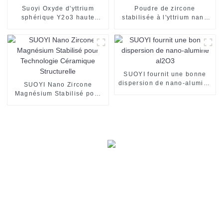
Suoyi Oxyde d'yttrium
Poudre de zircone
sphérique Y2o3 haute
stabilisée à l'yttrium nano
pureté 99,99 % 99,999 % 3-
SUOYI 3y 3mol% pour
5 µm 5-8 µm 8-13 µm 20-60
poudre dentaire en zircone
µm pour revêtement optique
Poudre de céramique de
zirconium
SUOYI fournit une bonne
dispersion de nano-alumine
SUOYI Nano Zircone
al2O3
Magnésium Stabilisé pour
Technologie Céramique
Structurelle