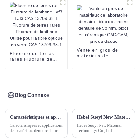
Vente en gros de
Fluorure de terres
matériaux de
rares Fluorure de
laboratoire dentaire :
lanthane Laf3 Laf3
bloc de zircone
CAS 13709-38-1
dentaire de 98 mm,
Fluorure de terres
blocs en céramique
rares Fluorure de
CAD/CAM, prix du
lanthane Utilisé pour
disque
la fibre optique en
Blog Connexe
verre CAS 13709-38-
1
Caractéristiques et applications des matériaux dentaires blocs d'oxyde de zirconium, blocs de silicate de lithium, PMMA, PEEK et blocs de cire
Hebei Suoyi New Material Technology Co., Ltd. Participez au salon Ceramitec Allemagne 2024
Caractéristiques et applications
Hebei Suoyi New Material
des matériaux dentaires blocs
Technology Co., Ltd.
d'oxyde de zirconium, blocs de
Participez aux expositions