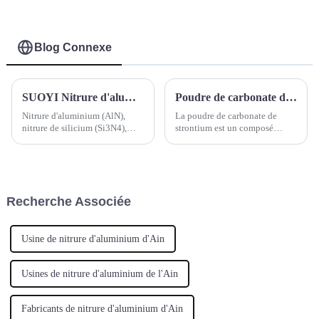
réfractaire
Blog Connexe
SUOYI Nitrure d'aluminium (AlN), nitrure de silicium (Si3N4), nitrure de bore (BN), nitrure de titane (TiN) et nitrure de zirconium (ZrN)
Poudre de carbonate de strontium
Nitrure d'aluminium (AlN),
La poudre de carbonate de
nitrure de silicium (Si3N4),
strontium est un composé
nitrure de bore (BN), nitrure de
inorganique de formule
titane (TiN) et nitrure de
chimique SrCO3. Il s'agit d'une
zirconium (ZrN) :
poudre ou de granulés blancs,
inodores et sans goût. Il est
principalement utilisé dans les
Recherche Associée
coques en verre, les matériaux
magnétiques, etc.
Usine de nitrure d'aluminium d'Ain
Usines de nitrure d'aluminium de l'Ain
Fabricants de nitrure d'aluminium d'Ain