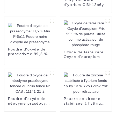
chlorure de terbium
d'yttrium Cl3h12o6y
hydraté avec n° CAS
Chlorure d'yttrium
13798-24-8 et Tbcl3
avec prix compétitif
3n 4n 5n
99%-99,9999% CAS
No 10025-94-2
SUOYI Vente chaude
Ycl3 6H2O 4n
Chlorure d'yttrium
hexahydraté CAS No
10025-94-2 Yttrium
Poudre d'oxyde de
de haute pureté
Oxyde de terre rare
praséodyme 99,5 %
Oxyde d'europium
Min Pr6o11 Poudre
Prix 99,9 % de pureté
noire d'oxyde de
Utilisé comme
praséodyme
activateur de
phosphore rouge
Poudre d'oxyde de
Poudre de zircone
néodyme praséodyme
stabilisée à l'yttrium
foncée ou brun foncé
fondu Sy 8y 13 %
N° CAS : 11141-21-2
Y2o3 Zro2 Ysz pour