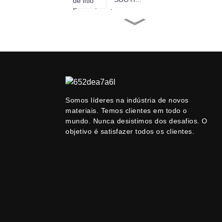
SUOYI Fornecimento de
fábrica Cromo (III) Boi...
SUOYI Fornecimento de
fábrica de óxido de
cobre...
Somos líderes na indústria de novos
materiais. Temos clientes em todo o
Fornecedor Suoyi 99,9%
-99,99% Nióbio P...
mundo. Nunca desistimos dos desafios. O
objetivo é satisfazer todos os clientes.
SUOYI Fornecimento de
fábrica Anatase Titânio...