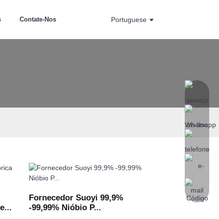
s
Contate-Nos
Portuguese
Fornecedor Suoyi 99,9%
e...
-99,99% Nióbio P...