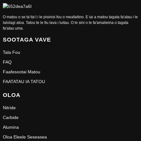
O matou o se taʻitaʻi i le pisinisi fou o meafaitino. E iai a matou tagata fa'atau i le
lalolagi atoa. Tatou te le fiu lava i luitau. O le sini o le fa'amalieina o tagata
fa'atau uma.
SOOTAGA VAVE
Tala Fou
FAQ
Faafesootai Matou
FAATATAU IA TATOU
OLOA
Nitride
Carbide
Alumina
Oloa Eleele Seseasea