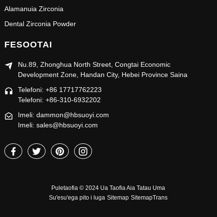
Alamanuia Zirconia
Dental Zirconia Powder
FESOOTAI
Nu.89, Zhonghua North Street, Congtai Economic
Development Zone, Handan City, Hebei Province Saina
Telefoni: +86 17717762223
Telefoni: +86-310-6932202
Imeli: dammon@hbsuoyi.com
Imeli: sales@hbsuoyi.com
Puletaofia © 2024 Ua Taofia Aia Tatau Uma
Su'esu'ega pito i luga
Sitemap
SitemapTrans