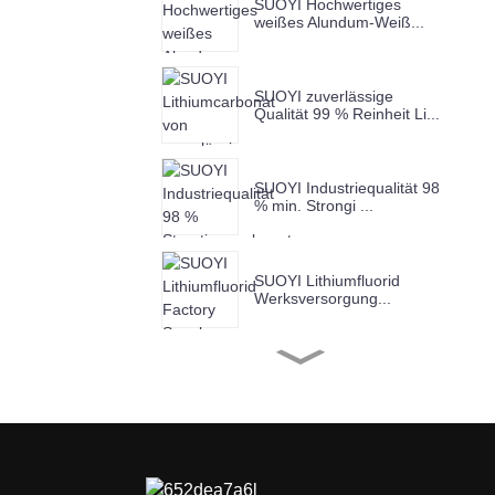
SUOYI Hochwertiges
weißes Alundum-Weiß...
SUOYI zuverlässige
Qualität 99 % Reinheit Li...
SUOYI Industriequalität 98
% min. Strongi ...
SUOYI Lithiumfluorid
Werksversorgung...
SUOYI Factory Supply
Chrom(III)-Ox...
SUOYI Factory Supply
Kupferoxid-Ind...