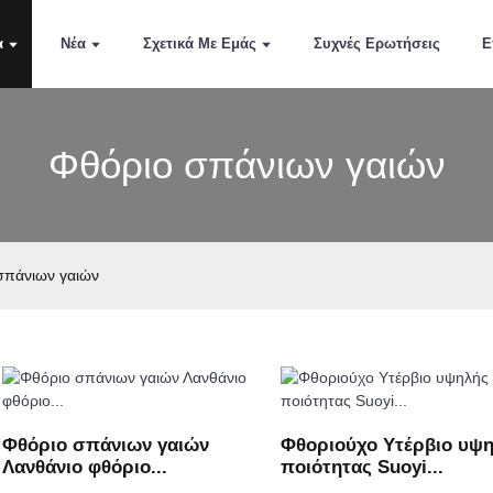
α
Νέα
Σχετικά Με Εμάς
Συχνές Ερωτήσεις
Ε
Φθόριο σπάνιων γαιών
σπάνιων γαιών
Φθόριο σπάνιων γαιών
Φθοριούχο Υτέρβιο υψ
Λανθάνιο φθόριο...
ποιότητας Suoyi...