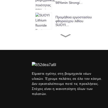
98%min Strongi...
Προμήθεια εργοστασίου
φθοριούχου λιθίου
SUOYI...
SUOYI Factory Supply
Chromium(III) Ox...
SUOYI Factory Supply
Copper Oxide Ind...
Είμαστε ηγέτης στη βιομηχανία νέων
υλικών. Έχουμε πελάτες σε όλο τον κόσμο.
Suoyi Προμηθευτής
99,9%-99,99% Νιόβιο Π...
Δεν εγκαταλείπουμε ποτέ τις προκλήσεις.
Στόχος είναι η ικανοποίηση όλων των
πελατών.
SUOYI Factory Supply
Anatase Titanium...