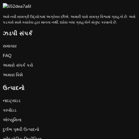
અમે નવી સામગ્રી ઉદ્યોગમાં અગ્રેસર છીએ. અમારી પાસે સમગ્ર વિશ્વમાં ગ્રાહકો છે. અમે
પડકારો સામે ક્યારેય હાર માનતા નથી. ધ્યેય બધા ગ્રાહકોને સંતુષ્ટ કરવાનો છે.
ઝડપી સંપર્ક
સમાચાર
FAQ
અમારો સંપર્ક કરો
અમારા વિશે
ઉત્પાદનો
નાઇટ્રાઇડ
કાર્બાઇડ
એલ્યુમિના
દુર્લભ પૃથ્વી ઉત્પાદનો