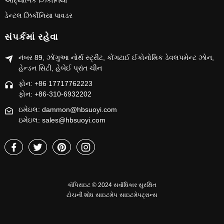
ઔદ્યોગિક ઝિર્કોનિયા
ડેન્ટલ ઝિર્કોનિયા પાવડર
સંપર્કમાં રહેવા
નંબર 89, ઝોંગુઆ નોર્થ સ્ટ્રીટ, કોંગટાઈ ઈકોનોમિક ડેવલપમેન્ટ ઝોન,
હેન્ડન સિટી, હેબેઈ પ્રાંત ચીન
ફોન: +86 17717762223
ફોન: +86-310-6932202
ઇમેઇલ: dammon@hbsuoyi.com
ઇમેઇલ: sales@hbsuoyi.com
કૉપિરાઇટ © 2024 સર્વાધિકાર સુરક્ષિત
ટોચની શોધ
સાઇટમેપ
સાઇટમેપટ્રાન્સ