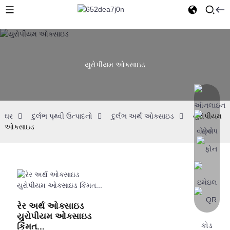
યુરોપીયમ ઓક્સાઇડ
ઘર
દુર્લભ પૃથ્વી ઉત્પાદનો
દુર્લભ અર્થ ઓક્સાઇડ
યુરોપીયમ
ઓક્સાઇડ
રેર અર્થ ઓક્સાઇડ
યુરોપીયમ ઓક્સાઇડ
કિંમત...