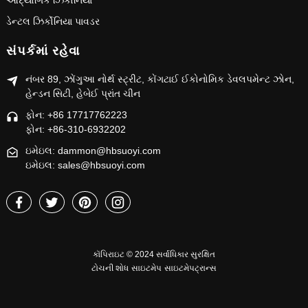
ઔદ્યોગિક ઝિર્કોનિયા
ડેન્ટલ ઝિર્કોનિયા પાવડર
સંપર્કમાં રહેવા
નંબર 89, ઝોંગુઆ નોર્થ સ્ટ્રીટ, કોંગટાઈ ઈકોનોમિક ડેવલપમેન્ટ ઝોન,
હેન્ડન સિટી, હેબેઈ પ્રાંત ચીન
ફોન: +86 17717762223
ફોન: +86-310-6932202
ઇમેઇલ: dammon@hbsuoyi.com
ઇમેઇલ: sales@hbsuoyi.com
કૉપિરાઇટ © 2024 સર્વાધિકાર સુરક્ષિત
ટોચની શોધ
સાઇટમેપ
સાઇટમેપટ્રાન્સ