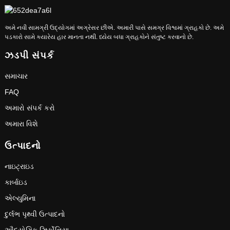
અમે નવી સામગ્રી ઉદ્યોગમાં અગ્રેસર છીએ. અમારી પાસે સમગ્ર વિશ્વમાં ગ્રાહકો છે. અમે
પડકારો સામે ક્યારેય હાર માનતા નથી. ધ્યેય બધા ગ્રાહકોને સંતુષ્ટ કરવાનો છે.
ઝડપી સંપર્ક
સમાચાર
FAQ
અમારો સંપર્ક કરો
અમારા વિશે
ઉત્પાદનો
નાઇટ્રાઇડ
કાર્બાઇડ
એલ્યુમિના
દુર્લભ પૃથ્વી ઉત્પાદનો