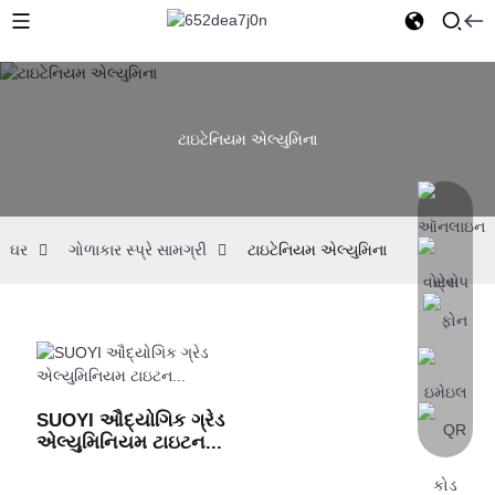
ટાઇટેનિયમ એલ્યુમિના
ઘર
ગોળાકાર સ્પ્રે સામગ્રી
ટાઇટેનિયમ એલ્યુમિના
SUOYI ઔદ્યોગિક ગ્રેડ
એલ્યુમિનિયમ ટાઇટન...