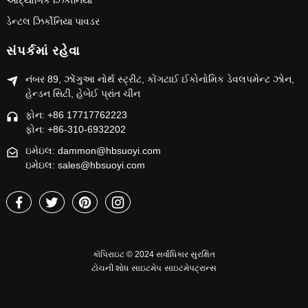
ઔદ્યોગિક ઝિર્કોનિયા
ડેન્ટલ ઝિર્કોનિયા પાવડર
સંપર્કમાં રહેવા
નંબર 89, ઝોંગુઆ નોર્થ સ્ટ્રીટ, કોંગટાઈ ઈકોનોમિક ડેવલપમેન્ટ ઝોન,
હેન્ડન સિટી, હેબેઈ પ્રાંત ચીન
ફોન: +86 17717762223
ફોન: +86-310-6932202
ઇમેઇલ: dammon@hbsuoyi.com
ઇમેઇલ: sales@hbsuoyi.com
કૉપિરાઇટ © 2024 સર્વાધિકાર સુરક્ષિત
ટોચની શોધ
સાઇટમેપ
સાઇટમેપટ્રાન્સ