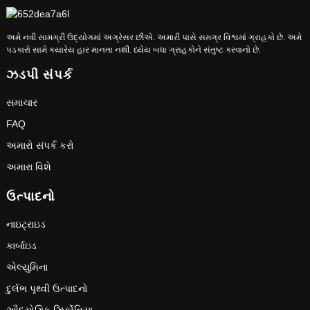
અમે નવી સામગ્રી ઉદ્યોગમાં અગ્રેસર છીએ. અમારી પાસે સમગ્ર વિશ્વમાં ગ્રાહકો છે. અમે
પડકારો સામે ક્યારેય હાર માનતા નથી. ધ્યેય બધા ગ્રાહકોને સંતુષ્ટ કરવાનો છે.
ઝડપી સંપર્ક
સમાચાર
FAQ
અમારો સંપર્ક કરો
અમારા વિશે
ઉત્પાદનો
નાઇટ્રાઇડ
કાર્બાઇડ
એલ્યુમિના
દુર્લભ પૃથ્વી ઉત્પાદનો